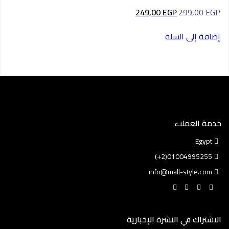
السعر
السعر
249,00
EGP
299,00
EGP
الأصلي
الحالي
هو:
هو:
إضافة إلى السلة
249,00 EGP.
299,00 EGP.
خدمة العملاء
Egypt
01004995255(2+)
info@mall-style.com
الاشتراك في النشرة الإخبارية