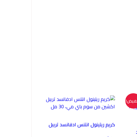
فيض!
كريم ريتينول انتنس ادفانسد تريبل