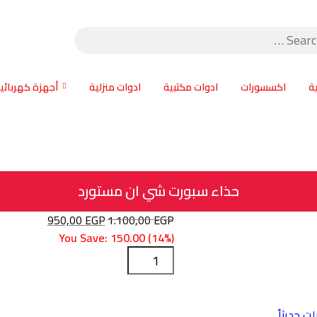
ة
اكسسورات
ادوات مكتبية
ادوات منزلية
أجهزة كهربائي
حذاء سبورت شي ان مستورد
950,00
EGP
1.100,00
EGP
السعر
السعر
الأصلي
You Save: 150.00 (14%)
الحالي
كمية
هو:
هو:
حذاء
950,00 EGP.
1.100,00 EGP.
سبورت
شي
ت حديثاً