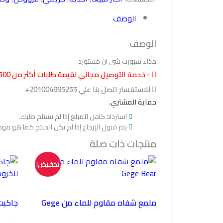
الوصف
الوصف
حذاء سبورت شي ان مستورد
- خدمة التوصيل مجاني لقيمة طلبات أكثر من 500 جنية
للاستفسار اتصل بنا علي 201004995255+
حماية المشتري.
استرداد كامل للمبلغ إذا لم تستلم طلبك.
يتم قبول الإرجاع إذا لم يكن المنتج كما هو مو
منتجات ذات صلة
تخفيض!
ملمع شفاه مقاوم للماء من Gege
جاكيت