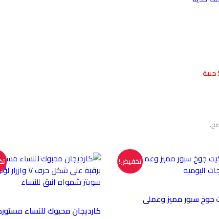
ان
مستورد
ضح.
تخفيض!
تخ
 جوخ سبور مميز وعملى
كارديجان محبوك للنساء مستورد