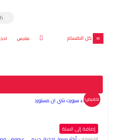
كل الاقسام
ملابس
احذي
M
تخفيض!
إضافة إلى السلة
التصنيفات:
أكثر مبيعا
,
احذية
,
حريمي
,
عرووض
,
وصل