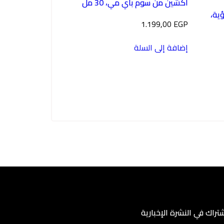
اكشين من سوم باي مي، 30 مل
رار لؤلؤية،
1.199,00
EGP
إضافة إلى السلة
شتراك في النشرة الإخبارية