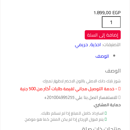
1.899,00
EGP
كمية
حذاء
نايك
إضافة إلى السلة
دانك
التصنيفات:
احذية
,
حريمي
الاصلي
الوصف
الوصف
شوز نايك دانك الاصلي باللون الاخضر لاظهار تميزك
- خدمة التوصيل مجاني لقيمة طلبات أكثر من 500 جنية
للاستفسار اتصل بنا علي 201004995255+
حماية المشتري.
استرداد كامل للمبلغ إذا لم تستلم طلبك.
يتم قبول الإرجاع إذا لم يكن المنتج كما هو موضح.
منتجات ذات صلة