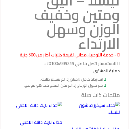
تيسلا – انيق
الارتداء
ومتين وخفيف
الوزن وسهل
الارتداء
- خدمة التوصيل مجاني لقيمة طلبات أكثر من 500 جنية
للاستفسار اتصل بنا علي 201004995255+
حماية المشتري.
استرداد كامل للمبلغ إذا لم تستلم طلبك.
يتم قبول الإرجاع إذا لم يكن المنتج كما هو موضح.
منتجات ذات صلة
حذاء نايك دانك الاصلي