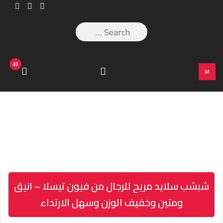
40
M
شبشب سلايد مريح للرجال من فيون تيسلا – انيق
ومتين وخفيف الوزن وسهل الارتداء