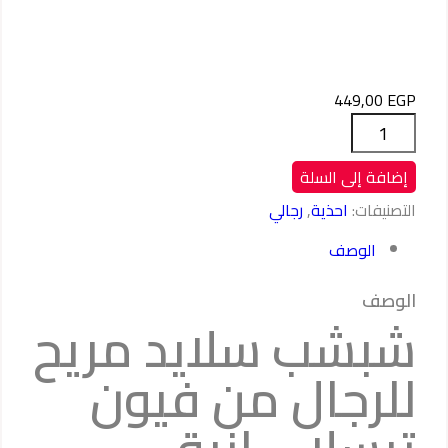
449,00
EGP
كمية
شبشب
سلايد
إضافة إلى السلة
مريح
التصنيفات:
احذية
,
رجالي
للرجال
من
الوصف
فيون
تيسلا
الوصف
-
شبشب سلايد مريح
انيق
ومتين
للرجال من فيون
وخفيف
الوزن
وسهل