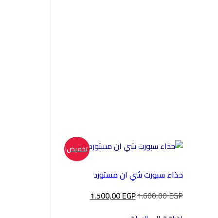
تخفيض!
حذاء سبورت شي ان مستورد
السعر
السعر
1.500,00
EGP
1.600,00
EGP
الأصلي
الحالي
هو:
هو: