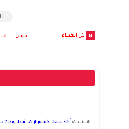
كل الاقسام
ملابس
احذي
M
التصنيفات:
أكثر مبيعا
,
اكسسوارات
,
شنط
,
وصلت حديث