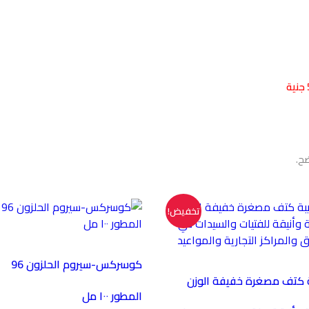
الدو
ضح.
تخفيض!
كوسركس-سيروم الحلزون 96
 كتف مصغرة خفيفة الوزن
المطور ١٠٠ مل