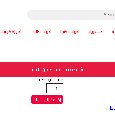
ة
اكسسورات
ادوات مكتبية
ادوات منزلية
أجهزة كهربائي
شنطة يد للنساء من الدو
8.999,00
EGP
كمية
شنطة
يد
إضافة إلى السلة
للنساء
اً
من