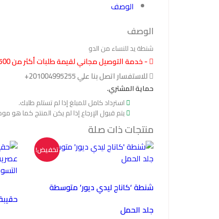
الوصف
الوصف
شنطة يد للنساء من الدو
- خدمة التوصيل مجاني لقيمة طلبات أكثر من 500 جنية
للاستفسار اتصل بنا علي 201004995255+
حماية المشتري.
استرداد كامل للمبلغ إذا لم تستلم طلبك.
يتم قبول الإرجاع إذا لم يكن المنتج كما هو مو
منتجات ذات صلة
تخفيض!
شنطة ‘كاناج ليدي ديور’ متوسطة
حقيبة
جلد الحمل