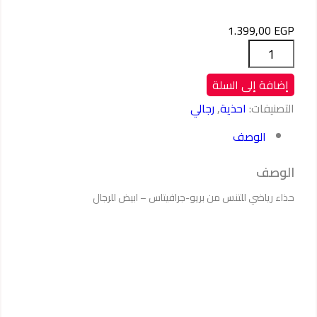
1.399,00
EGP
كمية
حذاء
بريو-
إضافة إلى السلة
جرافيتاس
التصنيفات:
احذية
,
رجالي
الوصف
الوصف
حذاء رياضي للتنس من بريو-جرافيتاس – ابيض للرجال