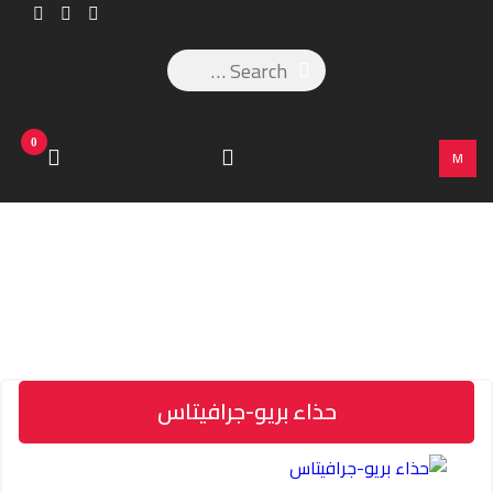
0
M
حذاء بريو-جرافيتاس