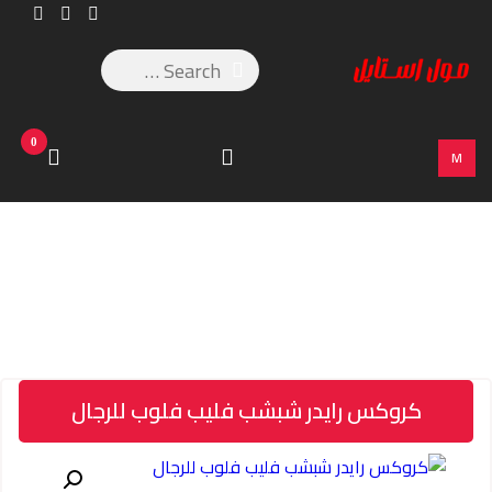
0
M
كروكس رايدر شبشب فليب فلوب للرجال