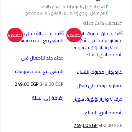
استرداد كامل للمبلغ إذا لم تستلم طلبك.
يتم قبول الإرجاع إذا لم يكن المنتج كما هو موضح.
منتجات ذات صلة
تخفيض!
تخفيض!
حذاء جلد للأطفال قبل
المشي مع عقدة فيونكة
كارديجان محبوك للنساء
السعر
السعر
249,00
EGP
349,00
EGP
مستورد برقبة على شكل
الأصلي
الحالي
هو:
هو:
إضافة إلى السلة
حرف V وازرار لؤلؤية، سويتر
249,00 EGP.
349,00 EGP.
شمواه انيق للنساء
السعر
السعر
749,00
EGP
800,00
EGP
الأصلي
الحالي