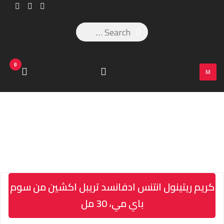
0
M
كريم ريتينول انتنس ادفانسد تريبل اكشين من سوم
باي مي، 30 مل