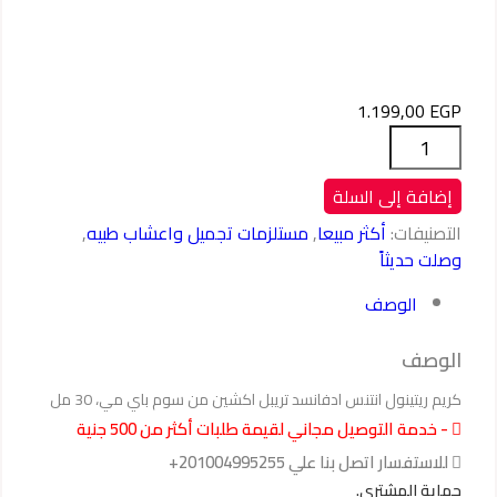
1.199,00
EGP
كمية
كريم
ريتينول
إضافة إلى السلة
انتنس
التصنيفات:
أكثر مبيعا
,
مستلزمات تجميل واعشاب طبيه
,
ادفانسد
وصلت حديثاً
تريبل
اكشين
الوصف
من
سوم
الوصف
باي
كريم ريتينول انتنس ادفانسد تريبل اكشين من سوم باي مي، 30 مل
مي،
- خدمة التوصيل مجاني لقيمة طلبات أكثر من 500 جنية
30
مل
للاستفسار اتصل بنا علي 201004995255+
حماية المشتري.