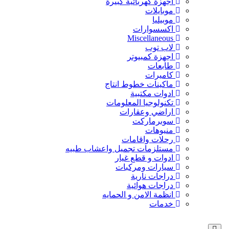
اجهزة كهربائية كبيرة
موبايلات
موبيليا
اكسسوارات
Miscellaneous
لاب توب
اجهزة كمبيوتر
طابعات
كاميرات
ماكينات خطوط انتاج
ادوات مكتبية
تكنولوجيا المعلومات
اراضي وعقارات
سوبرماركت
منيوهات
رحلات واقامات
مستلزمات تجميل واعشاب طبيه
ادوات و قطع غيار
سيارات ومركبات
دراجات نارية
دراجات هوائية
انظمة الامن و الحمايه
خدمات