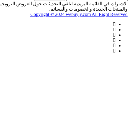
اك في القائمة البريدية لتلقي التحديثات حول العروض الترويجية
جات الجديدة والخصومات والقسائم.
Copyright © 2024 webuyly.com
All Right Re