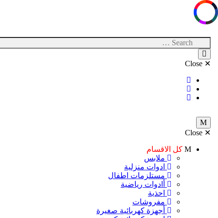
M
كل الاقسام
ملابس
ادوات منزلية
مستلزمات اطفال
أادوات رياضية
احذية
مفروشات
أجهزة كهربائية صغيرة