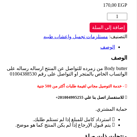
170,00
E
ة
B
bu
افة إلى السلة
صنيف:
مستلزمات تجميل واعشاب طبيه
ده
واصل
الوصف
تج
وصف
اله
له
Body butter من زمرده للتواصل عن المنتج ارساله رساله على
تساب الخاص بالمتجر او التواصل على رقم 01004388530
اتساب
اص
دمة التوصيل مجاني لقيمة طلبات أكثر من 500 جنية
تجر
تفسار اتصل بنا علي 201004995255+
واصل
ية المشتري.
01004388
استرداد كامل للمبلغ إذا لم تستلم طلبك.
يتم قبول الإرجاع إذا لم يكن المنتج كما هو موضح.
تجات ذات صلة