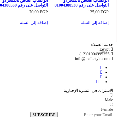
اتساب الخاص بالمتجر او
الواتساب الخاص بالمتجر او
صل على رقم 01004388530
التواصل على رقم 01004388530
70,00
EGP
125,00
E
فة إلى السلة
إضافة إلى السلة
لعملاء
E
01004995255
info@mall-style
اك في النشرة الإخبارية
F
SUBSCRIBE