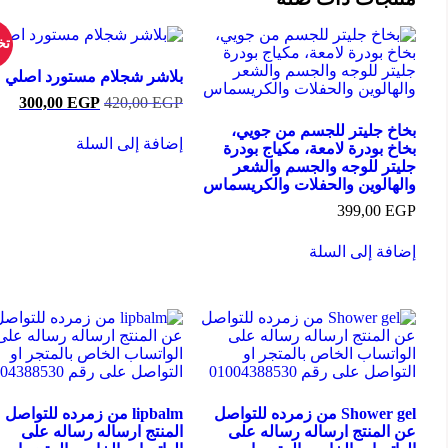
تخفيض!
بلاشر شجلام مستورد اصلي
السعر
السعر
300,00
EGP
420,00
EGP
الأصلي
الحالي
خ جليتر للجسم من جويي،
هو:
هو:
إضافة إلى السلة
300,00 EGP.
420,00 EGP.
 بودرة لامعة، مكياج بودرة
تر للوجه والجسم والشعر
هالوين والحفلات والكريسماس
399,00
E
فة إلى السلة
Shower gel من زمرده للتواصل
lipbalm من زمرده للتواصل عن
المنتج ارساله رساله على
المنتج ارساله رساله على